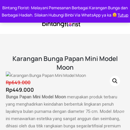
Say it With Flowers
Bintang Florist: Melayani Pemesanan Berbagai Karangan Bunga dan
Whatsapp : 0812 6000 7144
Berbagai Hadiah. Silakan Hubungi Binbi Via WhatsApp ya ka
Tutup
Karangan Bunga Papan Mini Model
Moon
Rp
649.000
Rp
449.000
Bunga Papan Mini Model Moon
merupakan produk terbaru
yang menghadirkan keindahan berbentuk lingkaran penuh
layaknya bulan purnama dengan diameter 75 cm. Model
Moon
ini menawarkan estetika yang sangat anggun dan seimbang,
dihiasi oleh dua titik rangkaian bunga segar/artifisial premium