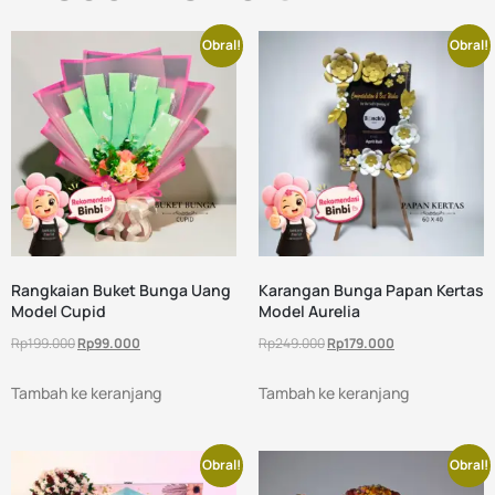
Obral!
Obral!
Rangkaian Buket Bunga Uang
Karangan Bunga Papan Kertas
Model Cupid
Model Aurelia
Rp
199.000
Rp
99.000
Rp
249.000
Rp
179.000
Tambah ke keranjang
Tambah ke keranjang
Obral!
Obral!