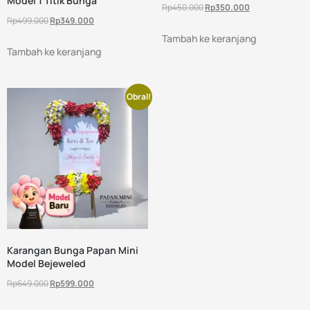
Model 1 Titik Bunga
Rp
450.000
Rp
350.000
Rp
499.000
Rp
349.000
Tambah ke keranjang
Tambah ke keranjang
Obral!
Karangan Bunga Papan Mini
Model Bejeweled
Rp
649.000
Rp
599.000