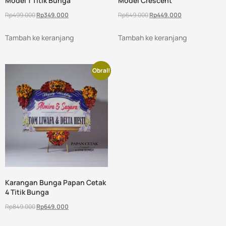
Model 1 Titik Bunga
Model Crescent
Rp
499.000
Rp
349.000
Rp
649.000
Rp
449.000
Tambah ke keranjang
Tambah ke keranjang
Obral!
Karangan Bunga Papan Cetak
4 Titik Bunga
Rp
849.000
Rp
649.000