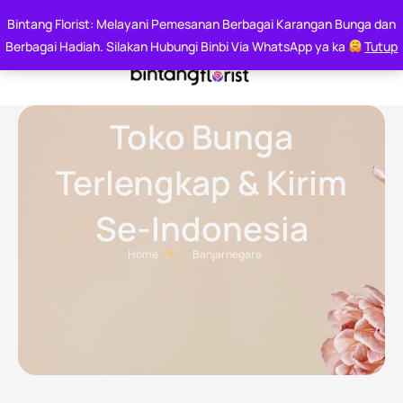
Say it With Flowers
Bintang Florist: Melayani Pemesanan Berbagai Karangan Bunga dan
Whatsapp : 0812 6000 7144
Berbagai Hadiah. Silakan Hubungi Binbi Via WhatsApp ya ka
Tutup
Toko Bunga
Terlengkap & Kirim
Se-Indonesia
Home
Banjarnegara