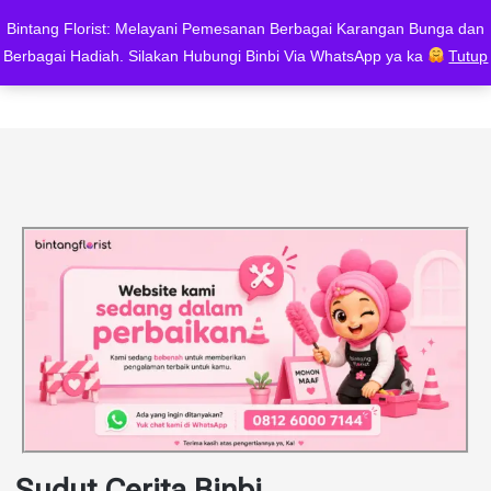
Say it With Flowers
Bintang Florist: Melayani Pemesanan Berbagai Karangan Bunga dan
Whatsapp : 0812 6000 7144
Berbagai Hadiah. Silakan Hubungi Binbi Via WhatsApp ya ka
Tutup
Sudut Cerita Binbi