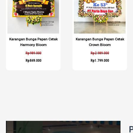
Karangan Bunga Papan Cetak
Karangan Bunga Papan Cetak
Harmony Bloom
Crown Bloom
Rp
989.000
Rp
2.989.000
Rp
849.000
Rp
1.799.000
P