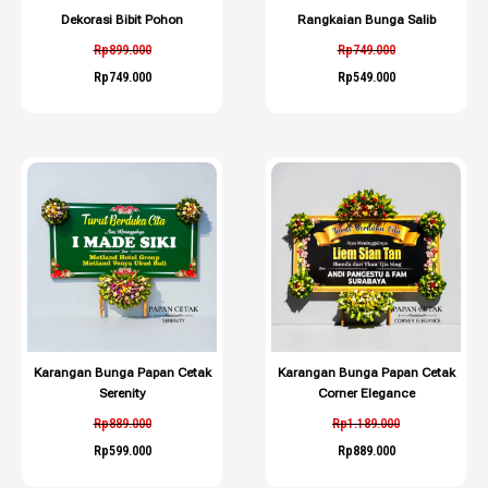
Dekorasi Bibit Pohon
Rangkaian Bunga Salib
Rp
899.000
Rp
749.000
Rp
749.000
Rp
549.000
Karangan Bunga Papan Cetak
Karangan Bunga Papan Cetak
Serenity
Corner Elegance
Rp
889.000
Rp
1.189.000
Rp
599.000
Rp
889.000