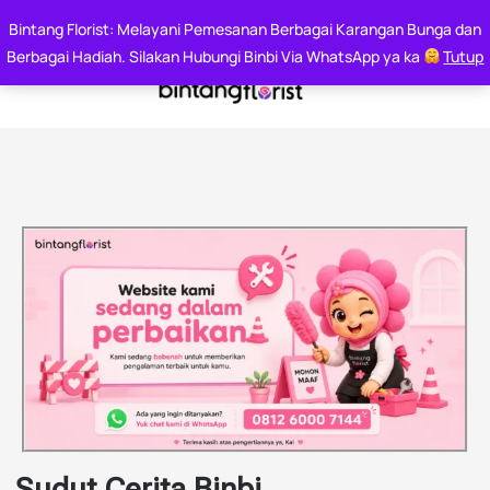
Say it With Flowers
Bintang Florist: Melayani Pemesanan Berbagai Karangan Bunga dan
Whatsapp : 0812 6000 7144
Berbagai Hadiah. Silakan Hubungi Binbi Via WhatsApp ya ka
Tutup
Sudut Cerita Binbi