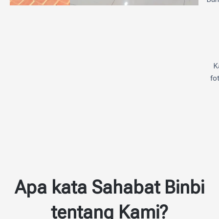
Papan Bunga
Kertas
K
Modern, Minimalis,
fo
Penuh Makna.
Apa kata Sahabat Binbi
tentang Kami?